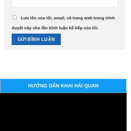
Lưu tên của tôi, email, và trang web trong trình
duyệt này cho lần bình luận kế tiếp của tôi.
HƯỚNG DẪN KHAI HẢI QUAN
Trình
chơi
Video