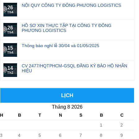
NỘI QUY CÔNG TY ĐÔNG PHƯƠNG LOGISTICS
26
Th4
HỒ SƠ XIN THỰC TẬP TẠI CÔNG TY ĐÔNG
26
PHƯƠNG LOGISTICS
Th4
Thông báo nghỉ lễ 30/04 và 01/05/2025
15
Th4
CV 2477/HQTPHCM-GSQL ĐĂNG KÝ BẢO HỘ NHÃN
14
HIỆU
Th2
LỊCH
Tháng 8 2026
H
B
T
N
S
B
C
1
2
3
4
5
6
7
8
9