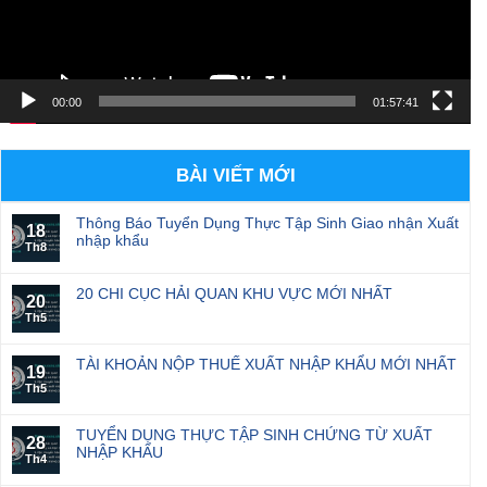
00:00
01:57:41
BÀI VIẾT MỚI
Thông Báo Tuyển Dụng Thực Tập Sinh Giao nhận Xuất
18
nhập khẩu
Th8
20 CHI CỤC HẢI QUAN KHU VỰC MỚI NHẤT
20
Th5
TÀI KHOẢN NỘP THUẾ XUẤT NHẬP KHẨU MỚI NHẤT
19
Th5
TUYỂN DỤNG THỰC TẬP SINH CHỨNG TỪ XUẤT
28
NHẬP KHẨU
Th4