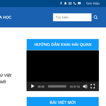
Giới thiệu
A HỌC
HƯỚNG DẪN KHAI HẢI QUAN
Trình
chơi
Video
ừ Việt
 kết
00:00
01:57:41
BÀI VIẾT MỚI