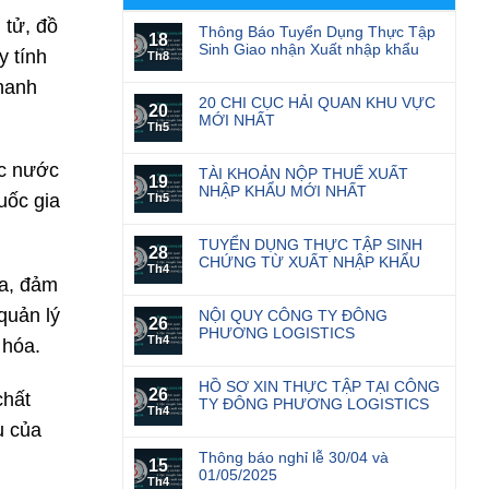
 tử, đồ
Thông Báo Tuyển Dụng Thực Tập
18
Sinh Giao nhận Xuất nhập khẩu
y tính
Th8
hanh
20 CHI CỤC HẢI QUAN KHU VỰC
20
MỚI NHẤT
Th5
ác nước
TÀI KHOẢN NỘP THUẾ XUẤT
19
NHẬP KHẨU MỚI NHẤT
uốc gia
Th5
TUYỂN DỤNG THỰC TẬP SINH
28
CHỨNG TỪ XUẤT NHẬP KHẨU
Th4
óa, đảm
quản lý
NỘI QUY CÔNG TY ĐÔNG
26
PHƯƠNG LOGISTICS
Th4
 hóa.
HỒ SƠ XIN THỰC TẬP TẠI CÔNG
26
chất
TY ĐÔNG PHƯƠNG LOGISTICS
Th4
u của
Thông báo nghỉ lễ 30/04 và
15
01/05/2025
Th4