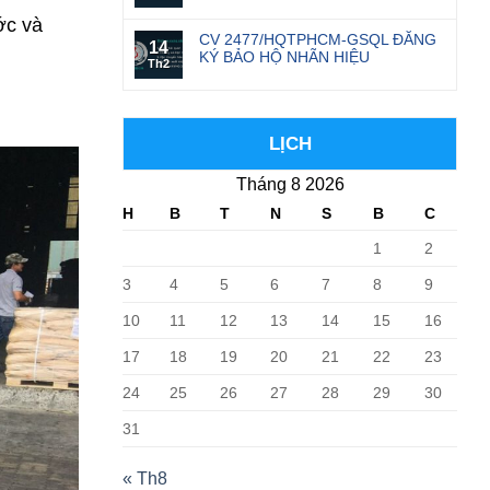
ớc và
CV 2477/HQTPHCM-GSQL ĐĂNG
14
KÝ BẢO HỘ NHÃN HIỆU
Th2
LỊCH
Tháng 8 2026
H
B
T
N
S
B
C
1
2
3
4
5
6
7
8
9
10
11
12
13
14
15
16
17
18
19
20
21
22
23
24
25
26
27
28
29
30
31
« Th8