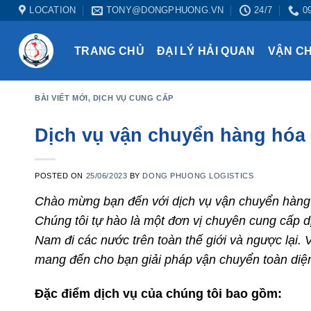
Skip
LOCATION
TONY@DONGPHUONG.VN
24/7
0
to
content
TRANG CHỦ
ĐẠI LÝ HẢI QUAN
VẬN C
BÀI VIẾT MỚI
,
DỊCH VỤ CUNG CẤP
Dịch vụ vận chuyển hàng hó
POSTED ON
25/06/2023
BY
DONG PHUONG LOGISTICS
Chào mừng bạn đến với dịch vụ vận chuyển hàn
Chúng tôi tự hào là một đơn vị chuyên cung cấp d
Nam đi các nước trên toàn thế giới và ngược lại.
mang đến cho bạn giải pháp vận chuyển toàn diện 
Đặc điểm dịch vụ của chúng tôi bao gồm: