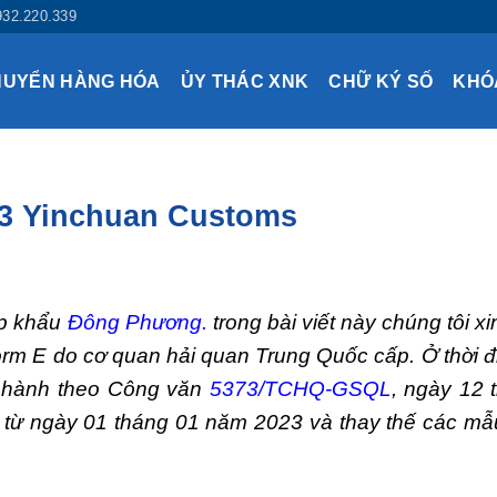
932.220.339
HUYỂN HÀNG HÓA
ỦY THÁC XNK
CHỮ KÝ SỐ
KHÓ
23 Yinchuan Customs
ập khẩu
Đông Phương
.
trong bài viết này chúng tôi xi
form E do cơ quan hải quan Trung Quốc cấp.
Ở thời 
 hành theo Công văn
5373/TCHQ-GSQL
, ngày 12 
 từ ngày 01 tháng 01 năm 2023 và thay thế các mẫ