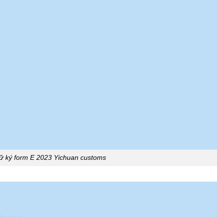
ữ ký form E 2023 Yichuan customs