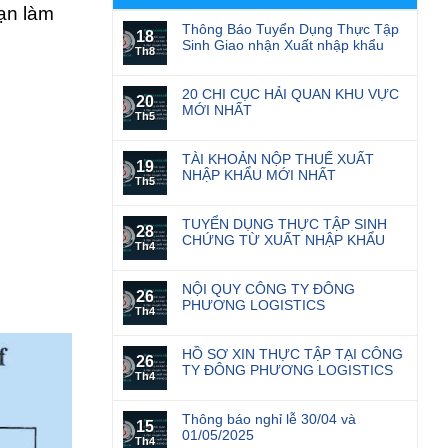
ạn làm
Thông Báo Tuyển Dụng Thực Tập
18
Sinh Giao nhận Xuất nhập khẩu
Th8
20 CHI CỤC HẢI QUAN KHU VỰC
20
MỚI NHẤT
Th5
TÀI KHOẢN NỘP THUẾ XUẤT
19
NHẬP KHẨU MỚI NHẤT
Th5
TUYỂN DỤNG THỰC TẬP SINH
28
CHỨNG TỪ XUẤT NHẬP KHẨU
Th4
NỘI QUY CÔNG TY ĐÔNG
26
PHƯƠNG LOGISTICS
Th4
HỒ SƠ XIN THỰC TẬP TẠI CÔNG
26
TY ĐÔNG PHƯƠNG LOGISTICS
Th4
Thông báo nghỉ lễ 30/04 và
15
01/05/2025
Th4