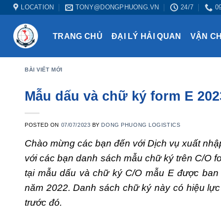
Skip
LOCATION
TONY@DONGPHUONG.VN
24/7
0
to
content
TRANG CHỦ
ĐẠI LÝ HẢI QUAN
VẬN C
BÀI VIẾT MỚI
Mẫu dấu và chữ ký form E 20
POSTED ON
07/07/2023
BY
DONG PHUONG LOGISTICS
Chào mừng các bạn đến với Dịch vụ xuất nh
với các bạn danh sách mẫu chữ ký trên C/O 
tại mẫu dấu và chữ ký C/O mẫu E được ban
năm 2022. Danh sách chữ ký này có hiệu lực
trước đó.