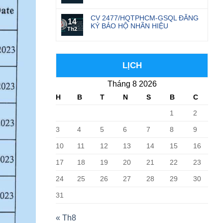
CV 2477/HQTPHCM-GSQL ĐĂNG
14
KÝ BẢO HỘ NHÃN HIỆU
Th2
LỊCH
Tháng 8 2026
H
B
T
N
S
B
C
1
2
3
4
5
6
7
8
9
10
11
12
13
14
15
16
17
18
19
20
21
22
23
24
25
26
27
28
29
30
31
« Th8