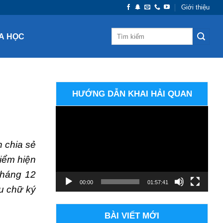
Giới thiệu
A HỌC
HƯỚNG DẪN KHAI HẢI QUAN
Trình
chơi
Video
n chia sẻ
điểm hiện
tháng 12
00:00
01:57:41
u chữ ký
BÀI VIẾT MỚI