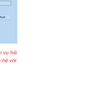
 vụ hải
 hệ với