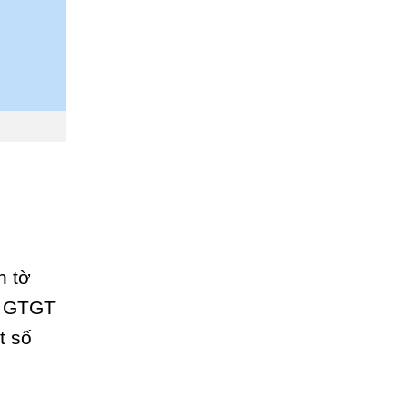
n tờ
uế GTGT
t số