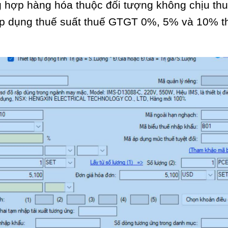
hợp hàng hóa thuộc đối tượng không chịu th
áp dụng thuế suất thuế GTGT 0%, 5% và 10% t