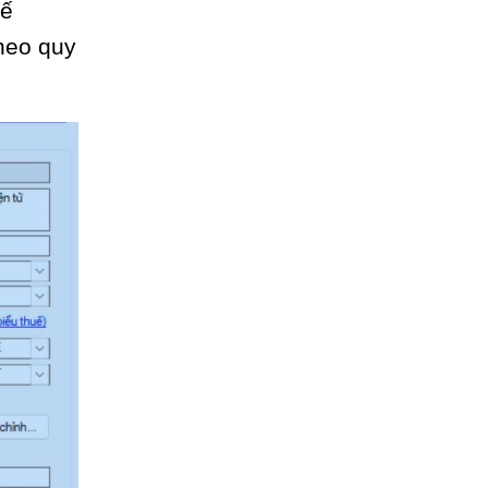
uế
heo quy