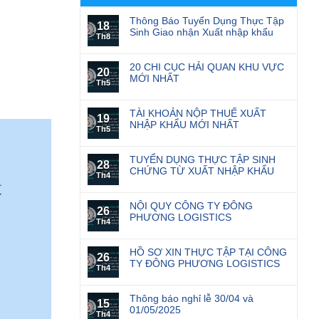
Thông Báo Tuyển Dụng Thực Tập
18
Sinh Giao nhận Xuất nhập khẩu
Th8
20 CHI CỤC HẢI QUAN KHU VỰC
20
MỚI NHẤT
Th5
TÀI KHOẢN NỘP THUẾ XUẤT
19
NHẬP KHẨU MỚI NHẤT
Th5
TUYỂN DỤNG THỰC TẬP SINH
28
CHỨNG TỪ XUẤT NHẬP KHẨU
Th4
NỘI QUY CÔNG TY ĐÔNG
26
PHƯƠNG LOGISTICS
Th4
HỒ SƠ XIN THỰC TẬP TẠI CÔNG
26
TY ĐÔNG PHƯƠNG LOGISTICS
Th4
Thông báo nghỉ lễ 30/04 và
15
01/05/2025
Th4