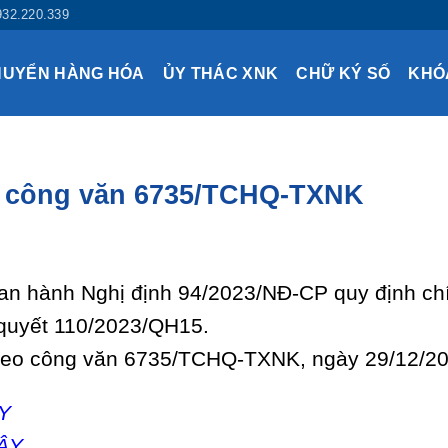
932.220.339
HUYỂN HÀNG HÓA
ỦY THÁC XNK
CHỮ KÝ SỐ
KHÓ
o công văn 6735/TCHQ-TXNK
an hành Nghị định 94/2023/NĐ-CP quy định ch
ị quyết 110/2023/QH15.
theo công văn 6735/TCHQ-TXNK, ngày 29/12/2
Y
ÂY