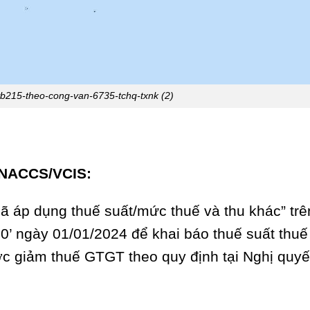
vb215-theo-cong-van-6735-tchq-txnk (2)
VNACCS/VCIS:
“Mã áp dụng thuế suất/mức thuế và thu khác” trê
00’ ngày 01/01/2024 để khai báo thuế suất th
c giảm thuế GTGT theo quy định tại Nghị quyế