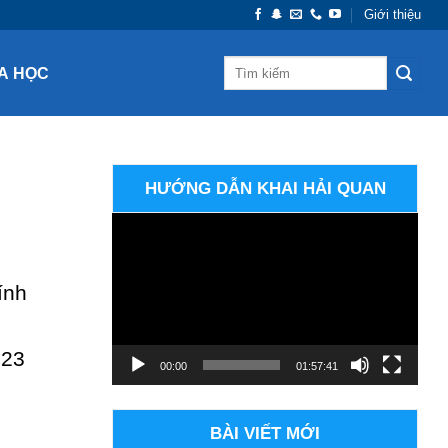
Giới thiệu
A HỌC
HƯỚNG DẪN KHAI HẢI QUAN
Trình
chơi
Video
ính
023
00:00
01:57:41
BÀI VIẾT MỚI