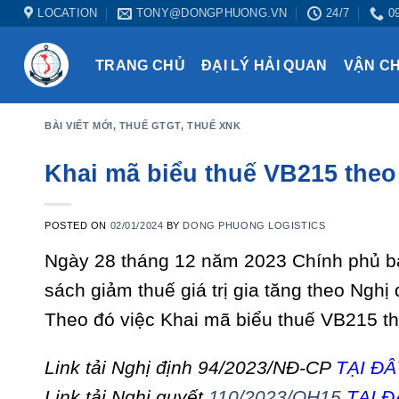
Skip
LOCATION
TONY@DONGPHUONG.VN
24/7
0
to
content
TRANG CHỦ
ĐẠI LÝ HẢI QUAN
VẬN C
BÀI VIẾT MỚI
,
THUẾ GTGT
,
THUẾ XNK
Khai mã biểu thuế VB215 the
POSTED ON
02/01/2024
BY
DONG PHUONG LOGISTICS
Ngày 28 tháng 12 năm 2023 Chính phủ b
sách giảm thuế giá trị gia tăng theo Ngh
Theo đó việc Khai mã biểu thuế VB215 
Link tải Nghị định
94/2023/NĐ-CP
TẠI ĐÂ
Link tải Nghị quyết
110/2023/QH15
TẠI Đ