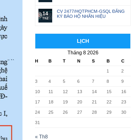
CV 2477/HQTPHCM-GSQL ĐĂNG
14
KÝ BẢO HỘ NHÃN HIỆU
Th2
LỊCH
Tháng 8 2026
H
B
T
N
S
B
C
1
2
3
4
5
6
7
8
9
10
11
12
13
14
15
16
17
18
19
20
21
22
23
24
25
26
27
28
29
30
31
« Th8