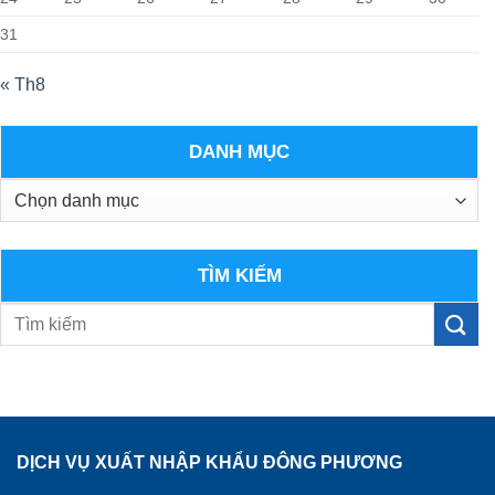
31
« Th8
DANH MỤC
Danh
mục
TÌM KIẾM
DỊCH VỤ XUẤT NHẬP KHẨU ĐÔNG PHƯƠNG