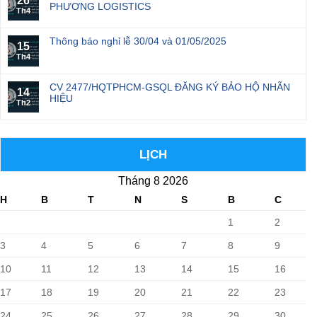
26
PHƯƠNG LOGISTICS
Th4
Thông báo nghỉ lễ 30/04 và 01/05/2025
15
Th4
CV 2477/HQTPHCM-GSQL ĐĂNG KÝ BẢO HỘ NHÃN
14
HIỆU
Th2
LỊCH
Tháng 8 2026
H
B
T
N
S
B
C
1
2
3
4
5
6
7
8
9
10
11
12
13
14
15
16
17
18
19
20
21
22
23
24
25
26
27
28
29
30