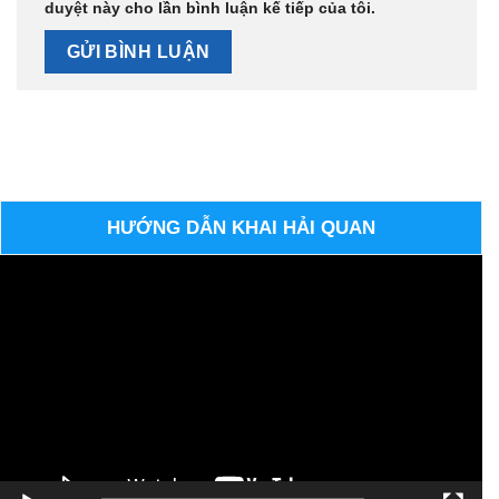
duyệt này cho lần bình luận kế tiếp của tôi.
HƯỚNG DẪN KHAI HẢI QUAN
Trình
chơi
Video