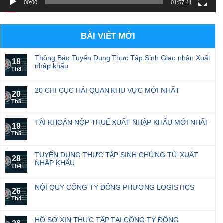
00:00
01:57:41
BÀI VIẾT MỚI
Thông Báo Tuyển Dụng Thực Tập Sinh Giao nhận Xuất
18
nhập khẩu
Th8
20 CHI CỤC HẢI QUAN KHU VỰC MỚI NHẤT
20
Th5
TÀI KHOẢN NỘP THUẾ XUẤT NHẬP KHẨU MỚI NHẤT
19
Th5
TUYỂN DỤNG THỰC TẬP SINH CHỨNG TỪ XUẤT
28
NHẬP KHẨU
Th4
NỘI QUY CÔNG TY ĐÔNG PHƯƠNG LOGISTICS
26
Th4
HỒ SƠ XIN THỰC TẬP TẠI CÔNG TY ĐÔNG