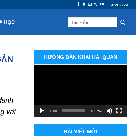
Giới thiệu
A HỌC
SẢN
HƯỚNG DẪN KHAI HẢI QUAN
Trình
chơi
Video
 danh
g vật
00:00
01:57:41
BÀI VIẾT MỚI