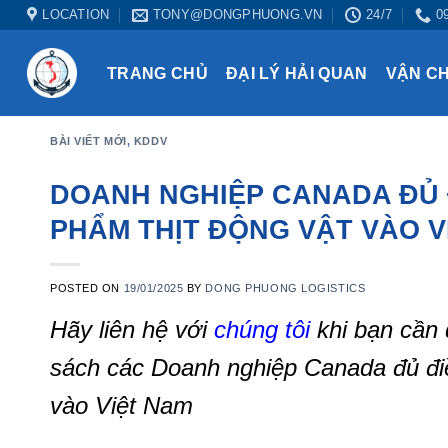
Skip
LOCATION
TONY@DONGPHUONG.VN
24/7
0
to
content
TRANG CHỦ
ĐẠI LÝ HẢI QUAN
VẬN C
BÀI VIẾT MỚI
,
KDDV
DOANH NGHIỆP CANADA ĐỦ Đ
PHẨM THỊT ĐỘNG VẬT VÀO V
POSTED ON
19/01/2025
BY
DONG PHUONG LOGISTICS
Hãy liên hệ với
chúng tôi
khi bạn cần
sách các Doanh nghiệp Canada đủ điều
vào Việt Nam