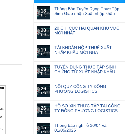
Thông Báo Tuyển Dụng Thực Tập
18
Sinh Giao nhận Xuất nhập khẩu
Th8
20 CHI CỤC HẢI QUAN KHU VỰC
20
MỚI NHẤT
Th5
TÀI KHOẢN NỘP THUẾ XUẤT
19
NHẬP KHẨU MỚI NHẤT
Th5
TUYỂN DỤNG THỰC TẬP SINH
28
CHỨNG TỪ XUẤT NHẬP KHẨU
Th4
NỘI QUY CÔNG TY ĐÔNG
26
PHƯƠNG LOGISTICS
Th4
HỒ SƠ XIN THỰC TẬP TẠI CÔNG
26
TY ĐÔNG PHƯƠNG LOGISTICS
Th4
Thông báo nghỉ lễ 30/04 và
15
01/05/2025
Th4