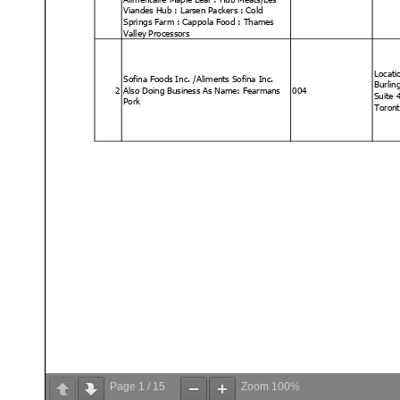
Page
1
/
15
Zoom
100%