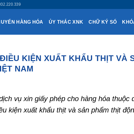
932.220.339
HUYỂN HÀNG HÓA
ỦY THÁC XNK
CHỮ KÝ SỐ
KHÓ
IỀU KIỆN XUẤT KHẨU THỊT VÀ 
IỆT NAM
 dịch vụ xin giấy phép cho hàng hóa thuộc
 kiện xuất khẩu thịt và sản phẩm thịt độn