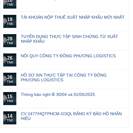
20
Th5
TÀI KHOẢN NỘP THUẾ XUẤT NHẬP KHẨU MỚI NHẤT
19
Th5
TUYỂN DỤNG THỰC TẬP SINH CHỨNG TỪ XUẤT
28
NHẬP KHẨU
Th4
NỘI QUY CÔNG TY ĐÔNG PHƯƠNG LOGISTICS
26
Th4
HỒ SƠ XIN THỰC TẬP TẠI CÔNG TY ĐÔNG
26
PHƯƠNG LOGISTICS
Th4
Thông báo nghỉ lễ 30/04 và 01/05/2025
15
Th4
CV 2477/HQTPHCM-GSQL ĐĂNG KÝ BẢO HỘ NHÃN
14
HIỆU
Th2