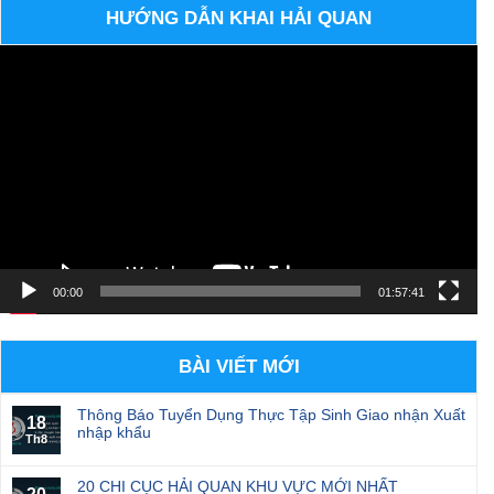
HƯỚNG DẪN KHAI HẢI QUAN
Trình
chơi
Video
00:00
01:57:41
BÀI VIẾT MỚI
Thông Báo Tuyển Dụng Thực Tập Sinh Giao nhận Xuất
18
nhập khẩu
Th8
20 CHI CỤC HẢI QUAN KHU VỰC MỚI NHẤT