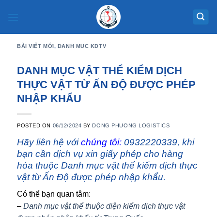
Skip
to
content
BÀI VIẾT MỚI
,
DANH MUC KDTV
DANH MỤC VẬT THỂ KIỂM DỊCH
THỰC VẬT TỪ ẤN ĐỘ ĐƯỢC PHÉP
NHẬP KHẨU
POSTED ON
06/12/2024
BY
DONG PHUONG LOGISTICS
Hãy liên hệ với
chúng tôi
:
0932220339, khi
bạn cần dịch vụ xin giấy phép cho hàng
hóa thuộc Danh mục vật thể kiểm dịch thực
vật từ Ấn Độ được phép nhập khẩu.
Có thể bạn quan tâm:
–
Danh mục vật thể thuộc diện kiểm dịch thực vật